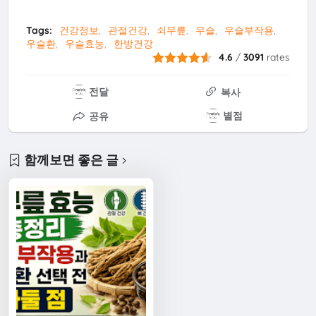
Tags:
건강정보
관절건강
쇠무릎
우슬
우슬부작용
우슬환
우슬효능
한방건강
4.6
/
3091
rates
전달
복사
별점
공유
함께보면 좋은 글