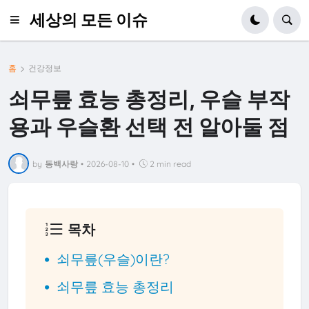
세상의 모든 이슈
홈
건강정보
쇠무릎 효능 총정리, 우슬 부작
용과 우슬환 선택 전 알아둘 점
by
동백사랑
•
2026-08-10
•
2 min read
목차
쇠무릎(우슬)이란?
쇠무릎 효능 총정리