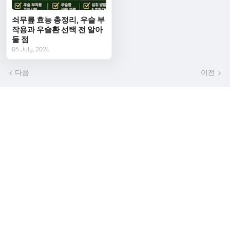
쇠무릎 효능 총정리, 우슬 부
작용과 우슬환 선택 전 알아
둘 점
05 July, 2026
다음
이전